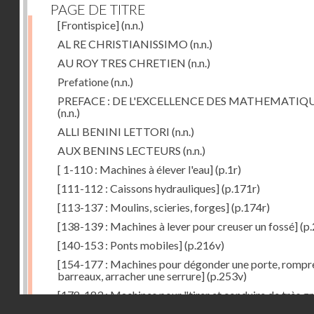
PAGE DE TITRE
[Frontispice]
(n.n.)
AL RE CHRISTIANISSIMO
(n.n.)
AU ROY TRES CHRETIEN
(n.n.)
Prefatione
(n.n.)
PREFACE : DE L'EXCELLENCE DES MATHEMATIQ
(n.n.)
ALLI BENINI LETTORI
(n.n.)
AUX BENINS LECTEURS
(n.n.)
[ 1-110 : Machines à élever l'eau]
(p.1r)
[111-112 : Caissons hydrauliques]
(p.171r)
[113-137 : Moulins, scieries, forges]
(p.174r)
[138-139 : Machines à lever pour creuser un fossé]
(p.
[140-153 : Ponts mobiles]
(p.216v)
[154-177 : Machines pour dégonder une porte, rompr
barreaux, arracher une serrure]
(p.253v)
[178-183 : Machines pour "tirer et conduire de très g
Droits réservés - CNAM
poids"]
(p.291r)