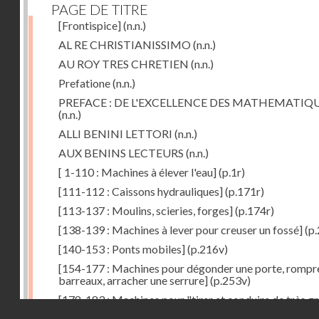
PAGE DE TITRE
[Frontispice]
(n.n.)
AL RE CHRISTIANISSIMO
(n.n.)
AU ROY TRES CHRETIEN
(n.n.)
Prefatione
(n.n.)
PREFACE : DE L'EXCELLENCE DES MATHEMATIQ
(n.n.)
ALLI BENINI LETTORI
(n.n.)
AUX BENINS LECTEURS
(n.n.)
[ 1-110 : Machines à élever l'eau]
(p.1r)
[111-112 : Caissons hydrauliques]
(p.171r)
[113-137 : Moulins, scieries, forges]
(p.174r)
[138-139 : Machines à lever pour creuser un fossé]
(p.
[140-153 : Ponts mobiles]
(p.216v)
[154-177 : Machines pour dégonder une porte, rompr
barreaux, arracher une serrure]
(p.253v)
[178-183 : Machines pour "tirer et conduire de très g
Droits réservés - CNAM
poids"]
(p.291r)