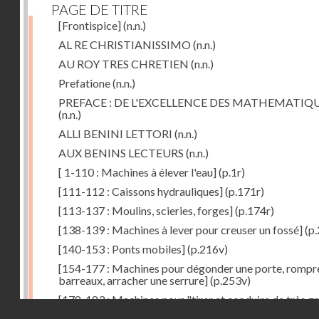
PAGE DE TITRE
[Frontispice]
(n.n.)
AL RE CHRISTIANISSIMO
(n.n.)
AU ROY TRES CHRETIEN
(n.n.)
Prefatione
(n.n.)
PREFACE : DE L'EXCELLENCE DES MATHEMATIQ
(n.n.)
ALLI BENINI LETTORI
(n.n.)
AUX BENINS LECTEURS
(n.n.)
[ 1-110 : Machines à élever l'eau]
(p.1r)
[111-112 : Caissons hydrauliques]
(p.171r)
[113-137 : Moulins, scieries, forges]
(p.174r)
[138-139 : Machines à lever pour creuser un fossé]
(p.
[140-153 : Ponts mobiles]
(p.216v)
[154-177 : Machines pour dégonder une porte, rompr
barreaux, arracher une serrure]
(p.253v)
[178-183 : Machines pour "tirer et conduire de très g
Droits réservés - CNAM
poids"]
(p.291r)