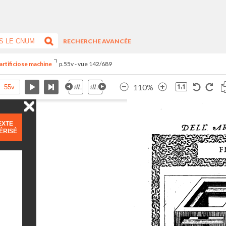
RECHERCHE AVANCÉE
artificiose machine
p.55v - vue 142/689
110%
EXTE
ÉRISÉ