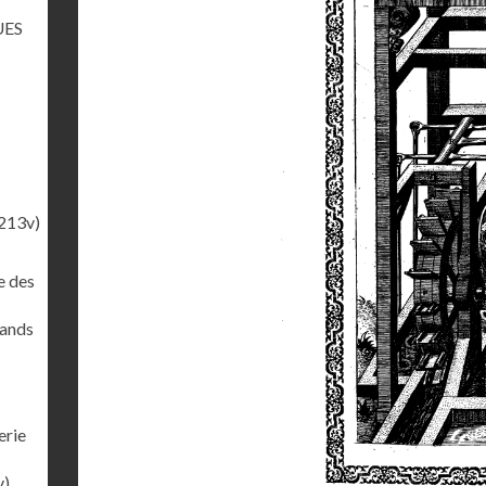
UES
213v)
e des
rands
erie
v)