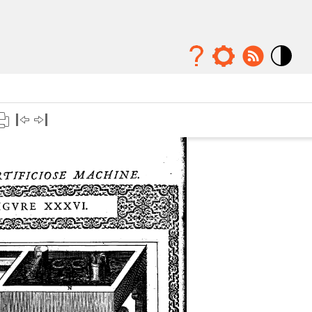
Mode
contraste
élévé