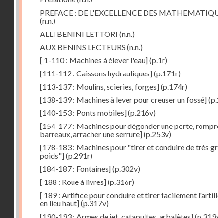
PREFACE : DE L'EXCELLENCE DES MATHEMATIQ
(n.n.)
ALLI BENINI LETTORI
(n.n.)
AUX BENINS LECTEURS
(n.n.)
[ 1-110 : Machines à élever l'eau]
(p.1r)
[111-112 : Caissons hydrauliques]
(p.171r)
[113-137 : Moulins, scieries, forges]
(p.174r)
[138-139 : Machines à lever pour creuser un fossé]
(p.
[140-153 : Ponts mobiles]
(p.216v)
[154-177 : Machines pour dégonder une porte, rompr
barreaux, arracher une serrure]
(p.253v)
[178-183 : Machines pour "tirer et conduire de très g
poids"]
(p.291r)
[184-187 : Fontaines]
(p.302v)
[ 188 : Roue à livres]
(p.316r)
[ 189 : Artifice pour conduire et tirer facilement l'artill
en lieu haut]
(p.317v)
[190-193 : Armes de jet, catapultes, arbalètes]
(p.319