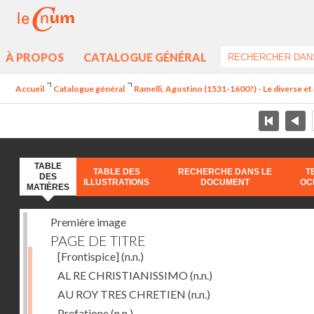
À PROPOS
CATALOGUE GÉNÉRAL
Accueil
Catalogue général
Ramelli, Agostino (1531-1600?) - Le diverse et 
TABLE
TABLE DES
RECHERCHE DANS LE
T
DES
ILLUSTRATIONS
DOCUMENT
OC
MATIÈRES
Première image
PAGE DE TITRE
[Frontispice]
(n.n.)
AL RE CHRISTIANISSIMO
(n.n.)
AU ROY TRES CHRETIEN
(n.n.)
Prefatione
(n.n.)