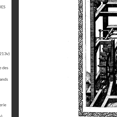
UES
213v)
e des
rands
erie
v)