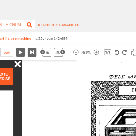
RECHERCHE AVANCÉE
artificiose machine
p.55v - vue 142/689
80%
EXTE
ÉRISÉ