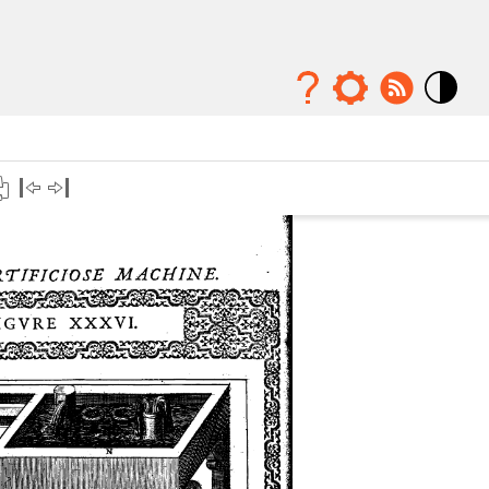
Mode
contraste
élévé