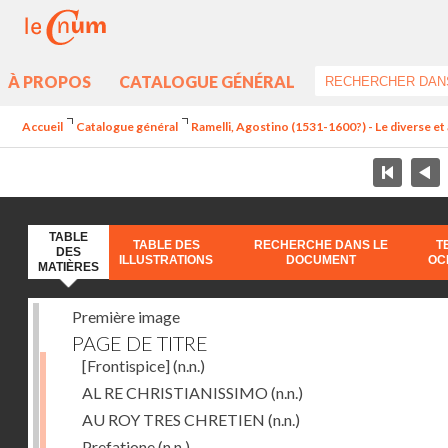
À PROPOS
CATALOGUE GÉNÉRAL
Accueil
Catalogue général
Ramelli, Agostino (1531-1600?) - Le diverse et 
TABLE
TABLE DES
RECHERCHE DANS LE
T
DES
ILLUSTRATIONS
DOCUMENT
OC
MATIÈRES
Première image
PAGE DE TITRE
[Frontispice]
(n.n.)
AL RE CHRISTIANISSIMO
(n.n.)
AU ROY TRES CHRETIEN
(n.n.)
Prefatione
(n.n.)