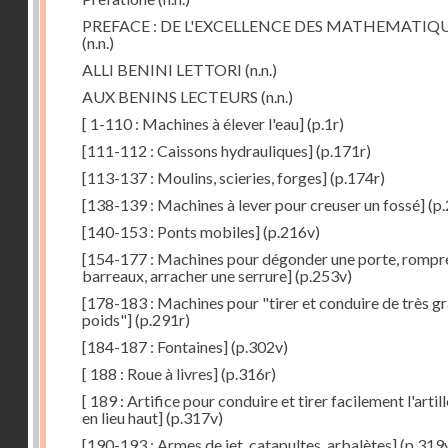
PREFACE : DE L'EXCELLENCE DES MATHEMATIQ
(n.n.)
ALLI BENINI LETTORI
(n.n.)
AUX BENINS LECTEURS
(n.n.)
[ 1-110 : Machines à élever l'eau]
(p.1r)
[111-112 : Caissons hydrauliques]
(p.171r)
[113-137 : Moulins, scieries, forges]
(p.174r)
[138-139 : Machines à lever pour creuser un fossé]
(p.
[140-153 : Ponts mobiles]
(p.216v)
[154-177 : Machines pour dégonder une porte, rompr
barreaux, arracher une serrure]
(p.253v)
[178-183 : Machines pour "tirer et conduire de très g
poids"]
(p.291r)
[184-187 : Fontaines]
(p.302v)
[ 188 : Roue à livres]
(p.316r)
[ 189 : Artifice pour conduire et tirer facilement l'artill
en lieu haut]
(p.317v)
[190-193 : Armes de jet, catapultes, arbalètes]
(p.319