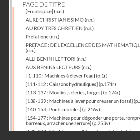
PAGE DE TITRE
[Frontispice]
(n.n.)
AL RE CHRISTIANISSIMO
(n.n.)
AU ROY TRES CHRETIEN
(n.n.)
Prefatione
(n.n.)
PREFACE : DE L'EXCELLENCE DES MATHEMATIQ
(n.n.)
ALLI BENINI LETTORI
(n.n.)
AUX BENINS LECTEURS
(n.n.)
[ 1-110 : Machines à élever l'eau]
(p.1r)
[111-112 : Caissons hydrauliques]
(p.171r)
[113-137 : Moulins, scieries, forges]
(p.174r)
[138-139 : Machines à lever pour creuser un fossé]
(p.
[140-153 : Ponts mobiles]
(p.216v)
[154-177 : Machines pour dégonder une porte, rompr
barreaux, arracher une serrure]
(p.253v)
[178-183 : Machines pour "tirer et conduire de très g
Droits réservés - CNAM
poids"]
(p.291r)