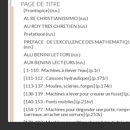
PAGE DE TITRE
[Frontispice]
(n.n.)
AL RE CHRISTIANISSIMO
(n.n.)
AU ROY TRES CHRETIEN
(n.n.)
Prefatione
(n.n.)
PREFACE : DE L'EXCELLENCE DES MATHEMATIQ
(n.n.)
ALLI BENINI LETTORI
(n.n.)
AUX BENINS LECTEURS
(n.n.)
[ 1-110 : Machines à élever l'eau]
(p.1r)
[111-112 : Caissons hydrauliques]
(p.171r)
[113-137 : Moulins, scieries, forges]
(p.174r)
[138-139 : Machines à lever pour creuser un fossé]
(p.
[140-153 : Ponts mobiles]
(p.216v)
[154-177 : Machines pour dégonder une porte, rompr
barreaux, arracher une serrure]
(p.253v)
[178-183 : Machines pour "tirer et conduire de très g
Droits réservés - CNAM
poids"]
(p.291r)