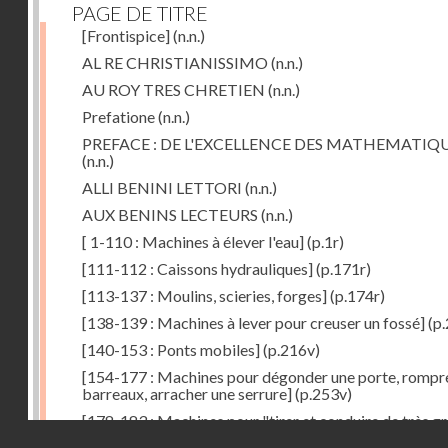
PAGE DE TITRE
[Frontispice]
(n.n.)
AL RE CHRISTIANISSIMO
(n.n.)
AU ROY TRES CHRETIEN
(n.n.)
Prefatione
(n.n.)
PREFACE : DE L'EXCELLENCE DES MATHEMATIQ
(n.n.)
ALLI BENINI LETTORI
(n.n.)
AUX BENINS LECTEURS
(n.n.)
[ 1-110 : Machines à élever l'eau]
(p.1r)
[111-112 : Caissons hydrauliques]
(p.171r)
[113-137 : Moulins, scieries, forges]
(p.174r)
[138-139 : Machines à lever pour creuser un fossé]
(p.
[140-153 : Ponts mobiles]
(p.216v)
[154-177 : Machines pour dégonder une porte, rompr
barreaux, arracher une serrure]
(p.253v)
[178-183 : Machines pour "tirer et conduire de très g
Droits réservés - CNAM
poids"]
(p.291r)