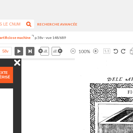
RECHERCHE AVANCÉE
artificiose machine
p.58v - vue 148/689
100%
EXTE
ÉRISÉ