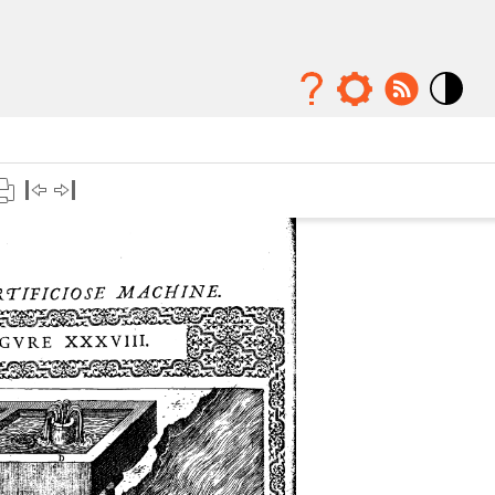
Mode
contraste
élévé