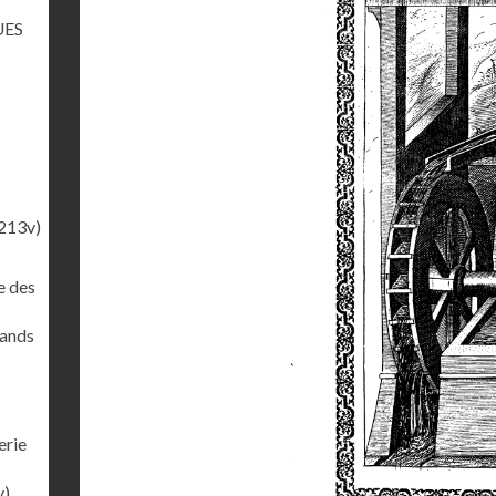
UES
213v)
e des
rands
erie
v)