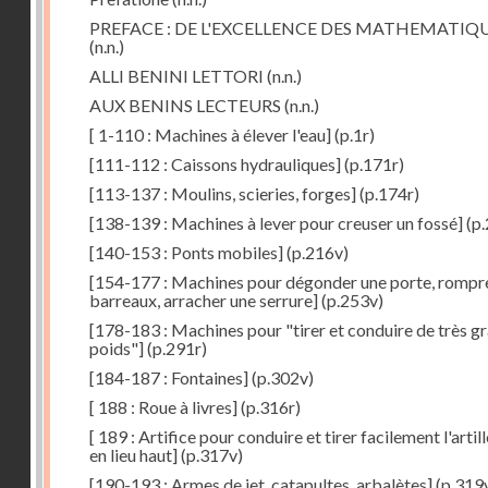
PREFACE : DE L'EXCELLENCE DES MATHEMATIQ
(n.n.)
ALLI BENINI LETTORI
(n.n.)
AUX BENINS LECTEURS
(n.n.)
[ 1-110 : Machines à élever l'eau]
(p.1r)
[111-112 : Caissons hydrauliques]
(p.171r)
[113-137 : Moulins, scieries, forges]
(p.174r)
[138-139 : Machines à lever pour creuser un fossé]
(p.
[140-153 : Ponts mobiles]
(p.216v)
[154-177 : Machines pour dégonder une porte, rompr
barreaux, arracher une serrure]
(p.253v)
[178-183 : Machines pour "tirer et conduire de très g
poids"]
(p.291r)
[184-187 : Fontaines]
(p.302v)
[ 188 : Roue à livres]
(p.316r)
[ 189 : Artifice pour conduire et tirer facilement l'artill
en lieu haut]
(p.317v)
[190-193 : Armes de jet, catapultes, arbalètes]
(p.319