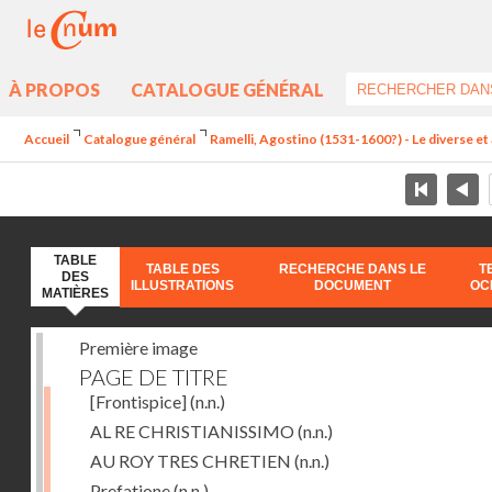
À PROPOS
CATALOGUE GÉNÉRAL
Accueil
Catalogue général
Ramelli, Agostino (1531-1600?) - Le diverse et 
TABLE
TABLE DES
RECHERCHE DANS LE
T
DES
ILLUSTRATIONS
DOCUMENT
OC
MATIÈRES
Première image
PAGE DE TITRE
[Frontispice]
(n.n.)
AL RE CHRISTIANISSIMO
(n.n.)
AU ROY TRES CHRETIEN
(n.n.)
Prefatione
(n.n.)