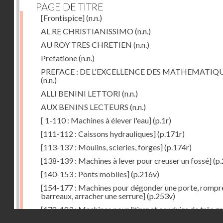
PAGE DE TITRE
[Frontispice]
(n.n.)
AL RE CHRISTIANISSIMO
(n.n.)
AU ROY TRES CHRETIEN
(n.n.)
Prefatione
(n.n.)
PREFACE : DE L'EXCELLENCE DES MATHEMATIQ
(n.n.)
ALLI BENINI LETTORI
(n.n.)
AUX BENINS LECTEURS
(n.n.)
[ 1-110 : Machines à élever l'eau]
(p.1r)
[111-112 : Caissons hydrauliques]
(p.171r)
[113-137 : Moulins, scieries, forges]
(p.174r)
[138-139 : Machines à lever pour creuser un fossé]
(p.
[140-153 : Ponts mobiles]
(p.216v)
[154-177 : Machines pour dégonder une porte, rompr
barreaux, arracher une serrure]
(p.253v)
[178-183 : Machines pour "tirer et conduire de très g
Droits réservés - CNAM
poids"]
(p.291r)