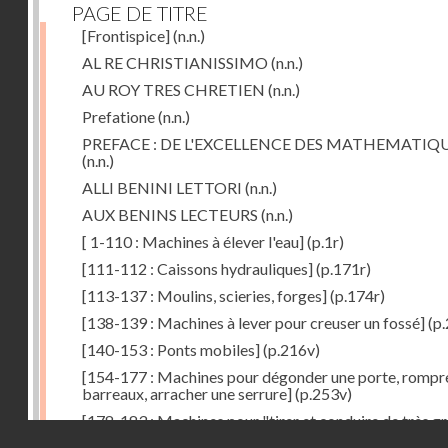
PAGE DE TITRE
[Frontispice]
(n.n.)
AL RE CHRISTIANISSIMO
(n.n.)
AU ROY TRES CHRETIEN
(n.n.)
Prefatione
(n.n.)
PREFACE : DE L'EXCELLENCE DES MATHEMATIQ
(n.n.)
ALLI BENINI LETTORI
(n.n.)
AUX BENINS LECTEURS
(n.n.)
[ 1-110 : Machines à élever l'eau]
(p.1r)
[111-112 : Caissons hydrauliques]
(p.171r)
[113-137 : Moulins, scieries, forges]
(p.174r)
[138-139 : Machines à lever pour creuser un fossé]
(p.
[140-153 : Ponts mobiles]
(p.216v)
[154-177 : Machines pour dégonder une porte, rompr
barreaux, arracher une serrure]
(p.253v)
[178-183 : Machines pour "tirer et conduire de très g
Droits réservés - CNAM
poids"]
(p.291r)