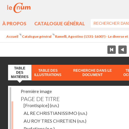
À PROPOS
CATALOGUE GÉNÉRAL
Accueil
Catalogue général
Ramelli, Agostino (1531-1600?) - Le diverse et 
TABLE
TABLE DES
RECHERCHE DANS LE
T
DES
ILLUSTRATIONS
DOCUMENT
OC
MATIÈRES
Première image
PAGE DE TITRE
[Frontispice]
(n.n.)
AL RE CHRISTIANISSIMO
(n.n.)
AU ROY TRES CHRETIEN
(n.n.)
Prefatione
(n.n.)