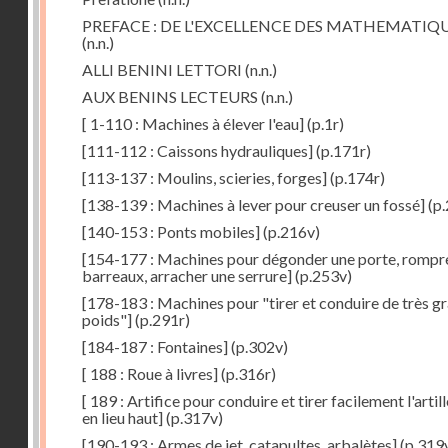
PREFACE : DE L'EXCELLENCE DES MATHEMATIQ
(n.n.)
ALLI BENINI LETTORI
(n.n.)
AUX BENINS LECTEURS
(n.n.)
[ 1-110 : Machines à élever l'eau]
(p.1r)
[111-112 : Caissons hydrauliques]
(p.171r)
[113-137 : Moulins, scieries, forges]
(p.174r)
[138-139 : Machines à lever pour creuser un fossé]
(p.
[140-153 : Ponts mobiles]
(p.216v)
[154-177 : Machines pour dégonder une porte, rompr
barreaux, arracher une serrure]
(p.253v)
[178-183 : Machines pour "tirer et conduire de très g
poids"]
(p.291r)
[184-187 : Fontaines]
(p.302v)
[ 188 : Roue à livres]
(p.316r)
[ 189 : Artifice pour conduire et tirer facilement l'artill
en lieu haut]
(p.317v)
[190-193 : Armes de jet, catapultes, arbalètes]
(p.319