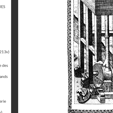
UES
213v)
e des
rands
erie
v)