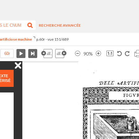
RECHERCHE AVANCÉE
artificiose machine
p.60r - vue 151/689
90%
EXTE
ÉRISÉ