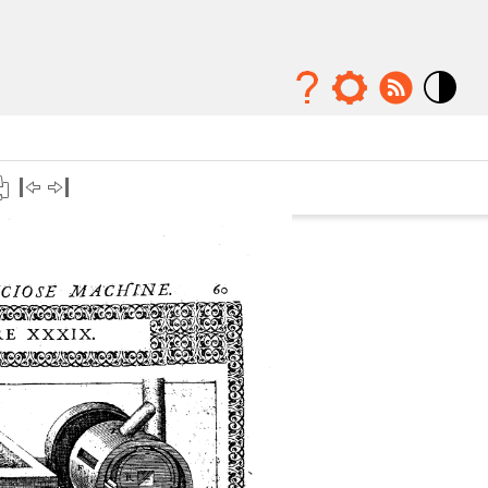
Mode
contraste
élévé