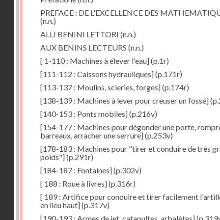
PREFACE : DE L'EXCELLENCE DES MATHEMATIQ
(n.n.)
ALLI BENINI LETTORI
(n.n.)
AUX BENINS LECTEURS
(n.n.)
[ 1-110 : Machines à élever l'eau]
(p.1r)
[111-112 : Caissons hydrauliques]
(p.171r)
[113-137 : Moulins, scieries, forges]
(p.174r)
[138-139 : Machines à lever pour creuser un fossé]
(p.
[140-153 : Ponts mobiles]
(p.216v)
[154-177 : Machines pour dégonder une porte, rompr
barreaux, arracher une serrure]
(p.253v)
[178-183 : Machines pour "tirer et conduire de très g
poids"]
(p.291r)
[184-187 : Fontaines]
(p.302v)
[ 188 : Roue à livres]
(p.316r)
[ 189 : Artifice pour conduire et tirer facilement l'artill
en lieu haut]
(p.317v)
[190-193 : Armes de jet, catapultes, arbalètes]
(p.319