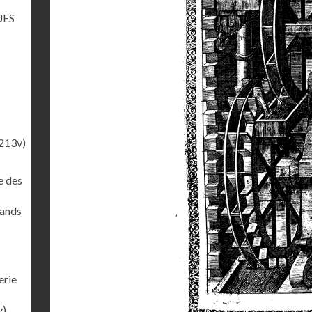
UES
213v)
e des
rands
erie
v)