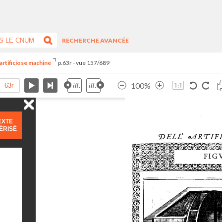
RECHERCHE AVANCÉE
artificiose machine
p.63r - vue 157/689
100%
EXTE
ÉRISÉ