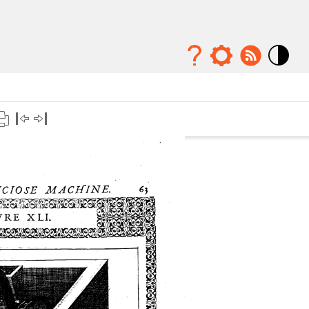
Mode
contraste
élévé