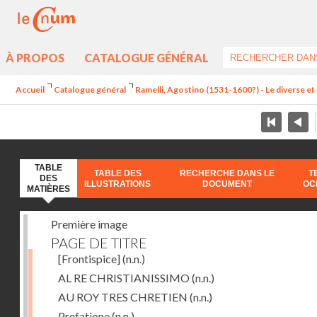
À PROPOS
CATALOGUE GÉNÉRAL
Accueil
Catalogue général
Ramelli, Agostino (1531-1600?) - Le diverse et 
TABLE
TABLE DES
RECHERCHE DANS LE
T
DES
ILLUSTRATIONS
DOCUMENT
OC
MATIÈRES
Première image
PAGE DE TITRE
[Frontispice]
(n.n.)
AL RE CHRISTIANISSIMO
(n.n.)
AU ROY TRES CHRETIEN
(n.n.)
Prefatione
(n.n.)