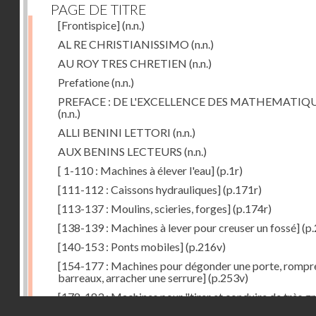
PAGE DE TITRE
[Frontispice]
(n.n.)
AL RE CHRISTIANISSIMO
(n.n.)
AU ROY TRES CHRETIEN
(n.n.)
Prefatione
(n.n.)
PREFACE : DE L'EXCELLENCE DES MATHEMATIQ
(n.n.)
ALLI BENINI LETTORI
(n.n.)
AUX BENINS LECTEURS
(n.n.)
[ 1-110 : Machines à élever l'eau]
(p.1r)
[111-112 : Caissons hydrauliques]
(p.171r)
[113-137 : Moulins, scieries, forges]
(p.174r)
[138-139 : Machines à lever pour creuser un fossé]
(p.
[140-153 : Ponts mobiles]
(p.216v)
[154-177 : Machines pour dégonder une porte, rompr
barreaux, arracher une serrure]
(p.253v)
[178-183 : Machines pour "tirer et conduire de très g
Droits réservés - CNAM
poids"]
(p.291r)