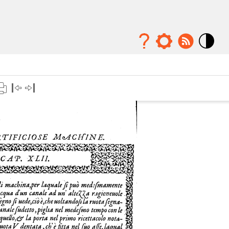
Mode
contraste
élévé