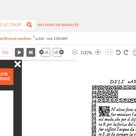
RECHERCHE AVANCÉE
artificiose machine
p.63v - vue 158/689
100%
EXTE
ÉRISÉ