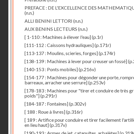
PREFACE : DE L'EXCELLENCE DES MATHEMATIQ
(n.n.)
ALLI BENINI LETTORI
(n.n.)
AUX BENINS LECTEURS
(n.n.)
[ 1-110 : Machines à élever l'eau]
(p.1r)
[111-112 : Caissons hydrauliques]
(p.171r)
[113-137 : Moulins, scieries, forges]
(p.174r)
[138-139 : Machines à lever pour creuser un fossé]
(p.
[140-153 : Ponts mobiles]
(p.216v)
[154-177 : Machines pour dégonder une porte, rompr
barreaux, arracher une serrure]
(p.253v)
[178-183 : Machines pour "tirer et conduire de très g
poids"]
(p.291r)
[184-187 : Fontaines]
(p.302v)
[ 188 : Roue à livres]
(p.316r)
[ 189 : Artifice pour conduire et tirer facilement l'artill
en lieu haut]
(p.317v)
[190-193 : Armes de jet, catapultes, arbalètes]
(p.319