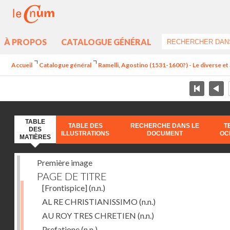
À PROPOS
CATALOGUE GÉNÉRAL
Accueil
Catalogue général
Ramelli, Agostino (1531-1600?) - Le diverse et 
TABLE
TABLE DES
RECHERCHE DANS LE
T
DES
ILLUSTRATIONS
DOCUMENT
OC
MATIÈRES
Première image
PAGE DE TITRE
[Frontispice]
(n.n.)
AL RE CHRISTIANISSIMO
(n.n.)
AU ROY TRES CHRETIEN
(n.n.)
Prefatione
(n.n.)