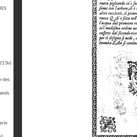
UES
213v)
e des
rands
erie
v)