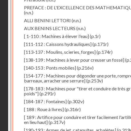
PREFACE : DE L'EXCELLENCE DES MATHEMATIQ
(n.n.)
ALLI BENINI LETTORI
(n.n.)
AUX BENINS LECTEURS
(n.n.)
[ 1-110 : Machines à élever l'eau]
(p.1r)
[111-112 : Caissons hydrauliques]
(p.171r)
[113-137 : Moulins, scieries, forges]
(p.174r)
[138-139 : Machines à lever pour creuser un fossé]
(p.
[140-153 : Ponts mobiles]
(p.216v)
[154-177 : Machines pour dégonder une porte, rompr
barreaux, arracher une serrure]
(p.253v)
[178-183 : Machines pour "tirer et conduire de très g
poids"]
(p.291r)
[184-187 : Fontaines]
(p.302v)
[ 188 : Roue à livres]
(p.316r)
[ 189 : Artifice pour conduire et tirer facilement l'artill
en lieu haut]
(p.317v)
[190-193 : Armes de jet, catapultes, arbalètes]
(p.319