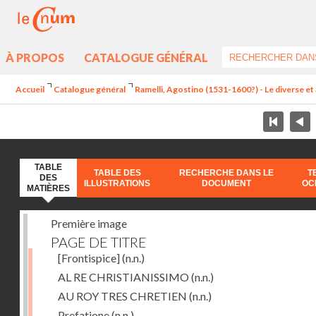
À PROPOS
CATALOGUE GÉNÉRAL
Accueil
Catalogue général
Ramelli, Agostino (1531-1600?) - Le diverse et 
TABLE
TABLE DES
RECHERCHE DANS LE
T
DES
ILLUSTRATIONS
DOCUMENT
OC
MATIÈRES
Première image
PAGE DE TITRE
[Frontispice]
(n.n.)
AL RE CHRISTIANISSIMO
(n.n.)
AU ROY TRES CHRETIEN
(n.n.)
Prefatione
(n.n.)