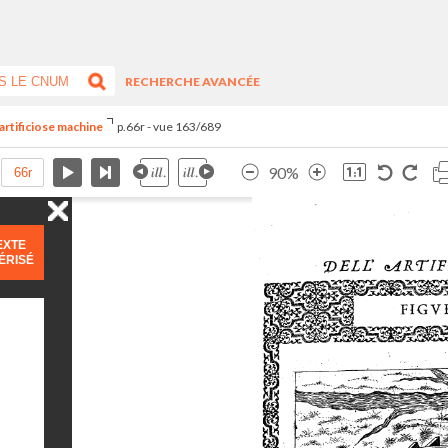
RECHERCHE AVANCÉE
artificiose machine
p.66r - vue 163/689
90%
EXTE
ÉRISÉ