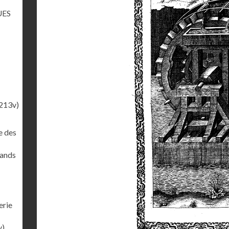
UES
213v)
e des
rands
erie
v)