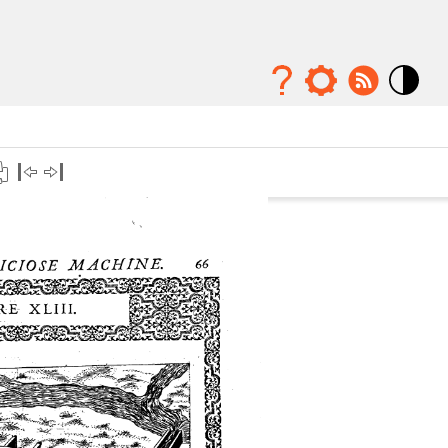
Mode
contraste
élévé