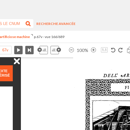
RECHERCHE AVANCÉE
artificiose machine
p.67v - vue 166/689
100%
EXTE
ÉRISÉ