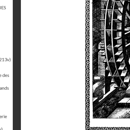
UES
213v)
e des
rands
erie
v)