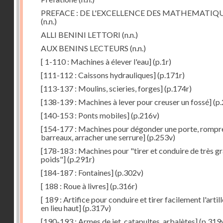
PREFACE : DE L'EXCELLENCE DES MATHEMATIQ
(n.n.)
ALLI BENINI LETTORI
(n.n.)
AUX BENINS LECTEURS
(n.n.)
[ 1-110 : Machines à élever l'eau]
(p.1r)
[111-112 : Caissons hydrauliques]
(p.171r)
[113-137 : Moulins, scieries, forges]
(p.174r)
[138-139 : Machines à lever pour creuser un fossé]
(p.
[140-153 : Ponts mobiles]
(p.216v)
[154-177 : Machines pour dégonder une porte, rompr
barreaux, arracher une serrure]
(p.253v)
[178-183 : Machines pour "tirer et conduire de très g
poids"]
(p.291r)
[184-187 : Fontaines]
(p.302v)
[ 188 : Roue à livres]
(p.316r)
[ 189 : Artifice pour conduire et tirer facilement l'artill
en lieu haut]
(p.317v)
[190-193 : Armes de jet, catapultes, arbalètes]
(p.319