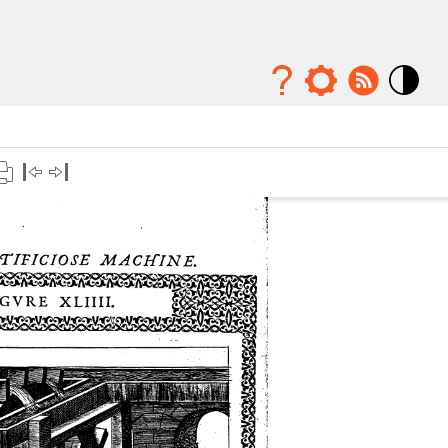
Mode
contraste
élévé