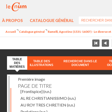
À PROPOS
CATALOGUE GÉNÉRAL
Accueil
Catalogue général
Ramelli, Agostino (1531-1600?) - Le diverse et 
TABLE
TABLE DES
RECHERCHE DANS LE
T
DES
ILLUSTRATIONS
DOCUMENT
OC
MATIÈRES
Première image
PAGE DE TITRE
[Frontispice]
(n.n.)
AL RE CHRISTIANISSIMO
(n.n.)
AU ROY TRES CHRETIEN
(n.n.)
Prefatione
(n.n.)