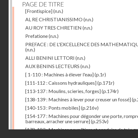
PAGE DE TITRE
[Frontispice]
(n.n.)
AL RE CHRISTIANISSIMO
(n.n.)
AU ROY TRES CHRETIEN
(n.n.)
Prefatione
(n.n.)
PREFACE : DE L'EXCELLENCE DES MATHEMATIQ
(n.n.)
ALLI BENINI LETTORI
(n.n.)
AUX BENINS LECTEURS
(n.n.)
[ 1-110 : Machines à élever l'eau]
(p.1r)
[111-112 : Caissons hydrauliques]
(p.171r)
[113-137 : Moulins, scieries, forges]
(p.174r)
[138-139 : Machines à lever pour creuser un fossé]
(p.
[140-153 : Ponts mobiles]
(p.216v)
[154-177 : Machines pour dégonder une porte, rompr
barreaux, arracher une serrure]
(p.253v)
[178-183 : Machines pour "tirer et conduire de très g
Droits réservés - CNAM
poids"]
(p.291r)