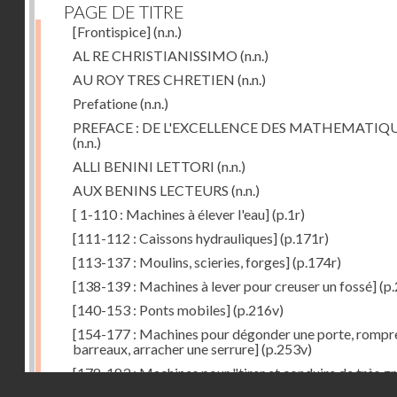
PAGE DE TITRE
[Frontispice]
(n.n.)
AL RE CHRISTIANISSIMO
(n.n.)
AU ROY TRES CHRETIEN
(n.n.)
Prefatione
(n.n.)
PREFACE : DE L'EXCELLENCE DES MATHEMATIQ
(n.n.)
ALLI BENINI LETTORI
(n.n.)
AUX BENINS LECTEURS
(n.n.)
[ 1-110 : Machines à élever l'eau]
(p.1r)
[111-112 : Caissons hydrauliques]
(p.171r)
[113-137 : Moulins, scieries, forges]
(p.174r)
[138-139 : Machines à lever pour creuser un fossé]
(p.
[140-153 : Ponts mobiles]
(p.216v)
[154-177 : Machines pour dégonder une porte, rompr
barreaux, arracher une serrure]
(p.253v)
[178-183 : Machines pour "tirer et conduire de très g
Droits réservés - CNAM
poids"]
(p.291r)