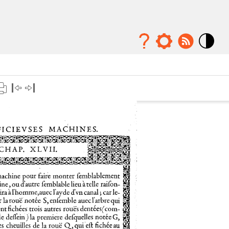
Mode
contraste
élévé