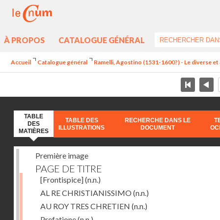
À PROPOS
CATALOGUE GÉNÉRAL
Accueil
Catalogue général
Ramelli, Agostino (1531-1600?) - Le diverse et 
TABLE
TABLE DES
RECHERCHE DANS LE
T
DES
ILLUSTRATIONS
DOCUMENT
OC
MATIÈRES
Première image
PAGE DE TITRE
[Frontispice]
(n.n.)
AL RE CHRISTIANISSIMO
(n.n.)
AU ROY TRES CHRETIEN
(n.n.)
Prefatione
(n.n.)