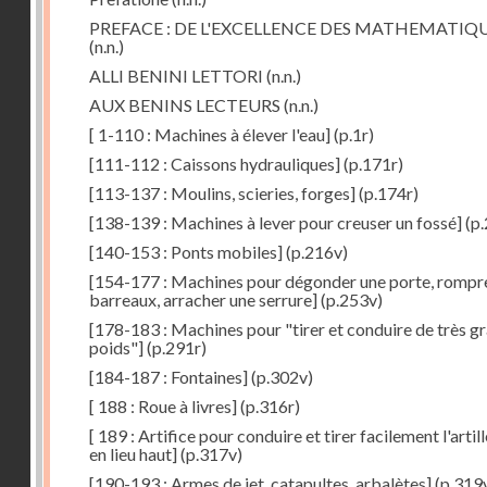
PREFACE : DE L'EXCELLENCE DES MATHEMATIQ
(n.n.)
ALLI BENINI LETTORI
(n.n.)
AUX BENINS LECTEURS
(n.n.)
[ 1-110 : Machines à élever l'eau]
(p.1r)
[111-112 : Caissons hydrauliques]
(p.171r)
[113-137 : Moulins, scieries, forges]
(p.174r)
[138-139 : Machines à lever pour creuser un fossé]
(p.
[140-153 : Ponts mobiles]
(p.216v)
[154-177 : Machines pour dégonder une porte, rompr
barreaux, arracher une serrure]
(p.253v)
[178-183 : Machines pour "tirer et conduire de très g
poids"]
(p.291r)
[184-187 : Fontaines]
(p.302v)
[ 188 : Roue à livres]
(p.316r)
[ 189 : Artifice pour conduire et tirer facilement l'artill
en lieu haut]
(p.317v)
[190-193 : Armes de jet, catapultes, arbalètes]
(p.319