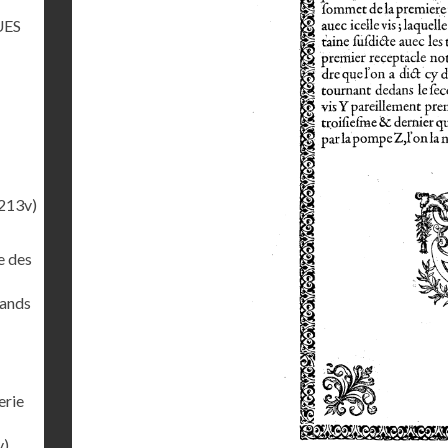
UES
213v)
e des
rands
erie
v)