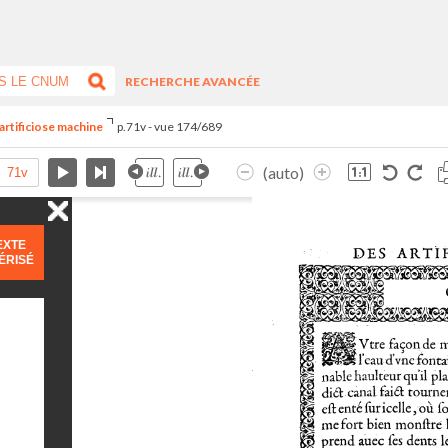
RECHERCHE AVANCÉE
artificiose machine
p.71v - vue 174/689
(auto)
EXTE
ÉRISÉ