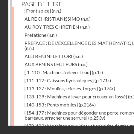
PAGE DE TITRE
[Frontispice]
(n.n.)
AL RE CHRISTIANISSIMO
(n.n.)
AU ROY TRES CHRETIEN
(n.n.)
Prefatione
(n.n.)
PREFACE : DE L'EXCELLENCE DES MATHEMATIQ
(n.n.)
ALLI BENINI LETTORI
(n.n.)
AUX BENINS LECTEURS
(n.n.)
[ 1-110 : Machines à élever l'eau]
(p.1r)
[111-112 : Caissons hydrauliques]
(p.171r)
[113-137 : Moulins, scieries, forges]
(p.174r)
[138-139 : Machines à lever pour creuser un fossé]
(p.
[140-153 : Ponts mobiles]
(p.216v)
[154-177 : Machines pour dégonder une porte, rompr
barreaux, arracher une serrure]
(p.253v)
[178-183 : Machines pour "tirer et conduire de très g
Droits réservés - CNAM
poids"]
(p.291r)