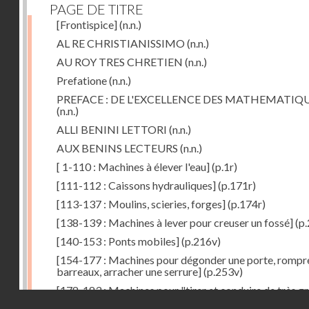
PAGE DE TITRE
[Frontispice]
(n.n.)
AL RE CHRISTIANISSIMO
(n.n.)
AU ROY TRES CHRETIEN
(n.n.)
Prefatione
(n.n.)
PREFACE : DE L'EXCELLENCE DES MATHEMATIQ
(n.n.)
ALLI BENINI LETTORI
(n.n.)
AUX BENINS LECTEURS
(n.n.)
[ 1-110 : Machines à élever l'eau]
(p.1r)
[111-112 : Caissons hydrauliques]
(p.171r)
[113-137 : Moulins, scieries, forges]
(p.174r)
[138-139 : Machines à lever pour creuser un fossé]
(p.
[140-153 : Ponts mobiles]
(p.216v)
[154-177 : Machines pour dégonder une porte, rompr
barreaux, arracher une serrure]
(p.253v)
[178-183 : Machines pour "tirer et conduire de très g
Droits réservés - CNAM
poids"]
(p.291r)