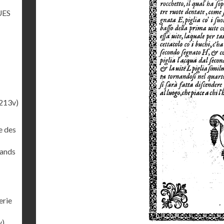
UES
213v)
e des
rands
erie
v)