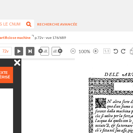
RECHERCHE AVANCÉE
artificiose machine
p.72v - vue 176/689
100%
EXTE
ÉRISÉ