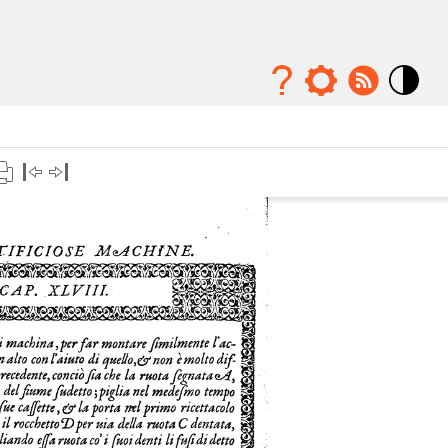
Mode
contraste
élévé