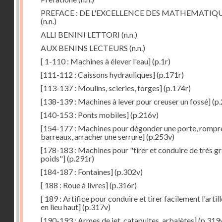
PREFACE : DE L'EXCELLENCE DES MATHEMATIQ
(n.n.)
ALLI BENINI LETTORI
(n.n.)
AUX BENINS LECTEURS
(n.n.)
[ 1-110 : Machines à élever l'eau]
(p.1r)
[111-112 : Caissons hydrauliques]
(p.171r)
[113-137 : Moulins, scieries, forges]
(p.174r)
[138-139 : Machines à lever pour creuser un fossé]
(p.
[140-153 : Ponts mobiles]
(p.216v)
[154-177 : Machines pour dégonder une porte, rompr
barreaux, arracher une serrure]
(p.253v)
[178-183 : Machines pour "tirer et conduire de très g
poids"]
(p.291r)
[184-187 : Fontaines]
(p.302v)
[ 188 : Roue à livres]
(p.316r)
[ 189 : Artifice pour conduire et tirer facilement l'artill
en lieu haut]
(p.317v)
[190-193 : Armes de jet, catapultes, arbalètes]
(p.319