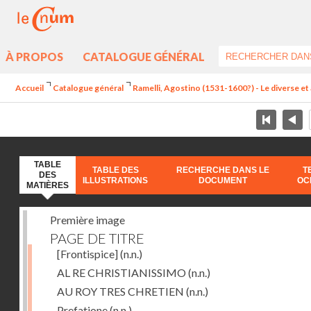
À PROPOS
CATALOGUE GÉNÉRAL
Accueil
Catalogue général
Ramelli, Agostino (1531-1600?) - Le diverse et 
TABLE
TABLE DES
RECHERCHE DANS LE
T
DES
ILLUSTRATIONS
DOCUMENT
OC
MATIÈRES
Première image
PAGE DE TITRE
[Frontispice]
(n.n.)
AL RE CHRISTIANISSIMO
(n.n.)
AU ROY TRES CHRETIEN
(n.n.)
Prefatione
(n.n.)