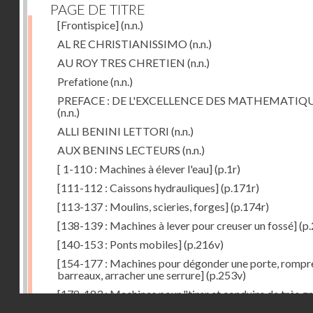
PAGE DE TITRE
[Frontispice]
(n.n.)
AL RE CHRISTIANISSIMO
(n.n.)
AU ROY TRES CHRETIEN
(n.n.)
Prefatione
(n.n.)
PREFACE : DE L'EXCELLENCE DES MATHEMATIQ
(n.n.)
ALLI BENINI LETTORI
(n.n.)
AUX BENINS LECTEURS
(n.n.)
[ 1-110 : Machines à élever l'eau]
(p.1r)
[111-112 : Caissons hydrauliques]
(p.171r)
[113-137 : Moulins, scieries, forges]
(p.174r)
[138-139 : Machines à lever pour creuser un fossé]
(p.
[140-153 : Ponts mobiles]
(p.216v)
[154-177 : Machines pour dégonder une porte, rompr
barreaux, arracher une serrure]
(p.253v)
[178-183 : Machines pour "tirer et conduire de très g
Droits réservés - CNAM
poids"]
(p.291r)