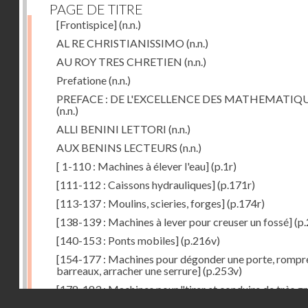
PAGE DE TITRE
[Frontispice]
(n.n.)
AL RE CHRISTIANISSIMO
(n.n.)
AU ROY TRES CHRETIEN
(n.n.)
Prefatione
(n.n.)
PREFACE : DE L'EXCELLENCE DES MATHEMATIQ
(n.n.)
ALLI BENINI LETTORI
(n.n.)
AUX BENINS LECTEURS
(n.n.)
[ 1-110 : Machines à élever l'eau]
(p.1r)
[111-112 : Caissons hydrauliques]
(p.171r)
[113-137 : Moulins, scieries, forges]
(p.174r)
[138-139 : Machines à lever pour creuser un fossé]
(p.
[140-153 : Ponts mobiles]
(p.216v)
[154-177 : Machines pour dégonder une porte, rompr
barreaux, arracher une serrure]
(p.253v)
[178-183 : Machines pour "tirer et conduire de très g
Droits réservés - CNAM
poids"]
(p.291r)