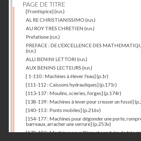
PAGE DE TITRE
[Frontispice]
(n.n.)
AL RE CHRISTIANISSIMO
(n.n.)
AU ROY TRES CHRETIEN
(n.n.)
Prefatione
(n.n.)
PREFACE : DE L'EXCELLENCE DES MATHEMATIQ
(n.n.)
ALLI BENINI LETTORI
(n.n.)
AUX BENINS LECTEURS
(n.n.)
[ 1-110 : Machines à élever l'eau]
(p.1r)
[111-112 : Caissons hydrauliques]
(p.171r)
[113-137 : Moulins, scieries, forges]
(p.174r)
[138-139 : Machines à lever pour creuser un fossé]
(p.
[140-153 : Ponts mobiles]
(p.216v)
[154-177 : Machines pour dégonder une porte, rompr
barreaux, arracher une serrure]
(p.253v)
[178-183 : Machines pour "tirer et conduire de très g
Droits réservés - CNAM
poids"]
(p.291r)