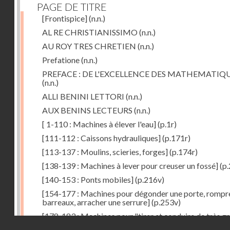
PAGE DE TITRE
[Frontispice]
(n.n.)
AL RE CHRISTIANISSIMO
(n.n.)
AU ROY TRES CHRETIEN
(n.n.)
Prefatione
(n.n.)
PREFACE : DE L'EXCELLENCE DES MATHEMATIQ
(n.n.)
ALLI BENINI LETTORI
(n.n.)
AUX BENINS LECTEURS
(n.n.)
[ 1-110 : Machines à élever l'eau]
(p.1r)
[111-112 : Caissons hydrauliques]
(p.171r)
[113-137 : Moulins, scieries, forges]
(p.174r)
[138-139 : Machines à lever pour creuser un fossé]
(p.
[140-153 : Ponts mobiles]
(p.216v)
[154-177 : Machines pour dégonder une porte, rompr
barreaux, arracher une serrure]
(p.253v)
[178-183 : Machines pour "tirer et conduire de très g
Droits réservés - CNAM
poids"]
(p.291r)