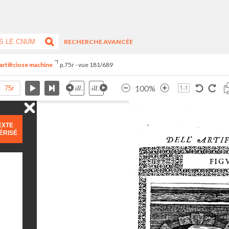
RECHERCHE AVANCÉE
artificiose machine
p.75r - vue 181/689
100%
EXTE
ÉRISÉ