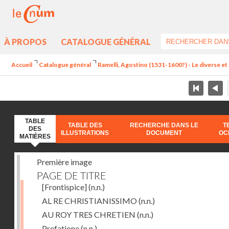
À PROPOS
CATALOGUE GÉNÉRAL
Accueil
Catalogue général
Ramelli, Agostino (1531-1600?) - Le diverse et 
TABLE
TABLE DES
RECHERCHE DANS LE
T
DES
ILLUSTRATIONS
DOCUMENT
OC
MATIÈRES
Première image
PAGE DE TITRE
[Frontispice]
(n.n.)
AL RE CHRISTIANISSIMO
(n.n.)
AU ROY TRES CHRETIEN
(n.n.)
Prefatione
(n.n.)