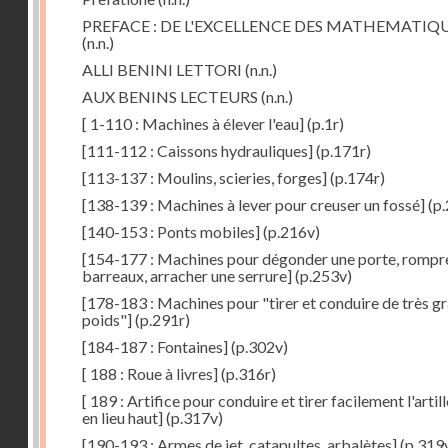
PREFACE : DE L'EXCELLENCE DES MATHEMATIQ
(n.n.)
ALLI BENINI LETTORI
(n.n.)
AUX BENINS LECTEURS
(n.n.)
[ 1-110 : Machines à élever l'eau]
(p.1r)
[111-112 : Caissons hydrauliques]
(p.171r)
[113-137 : Moulins, scieries, forges]
(p.174r)
[138-139 : Machines à lever pour creuser un fossé]
(p.
[140-153 : Ponts mobiles]
(p.216v)
[154-177 : Machines pour dégonder une porte, rompr
barreaux, arracher une serrure]
(p.253v)
[178-183 : Machines pour "tirer et conduire de très g
poids"]
(p.291r)
[184-187 : Fontaines]
(p.302v)
[ 188 : Roue à livres]
(p.316r)
[ 189 : Artifice pour conduire et tirer facilement l'artill
en lieu haut]
(p.317v)
[190-193 : Armes de jet, catapultes, arbalètes]
(p.319