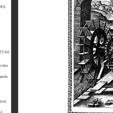
UES
213v)
e des
rands
erie
v)