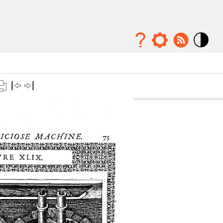
Mode
contraste
élévé