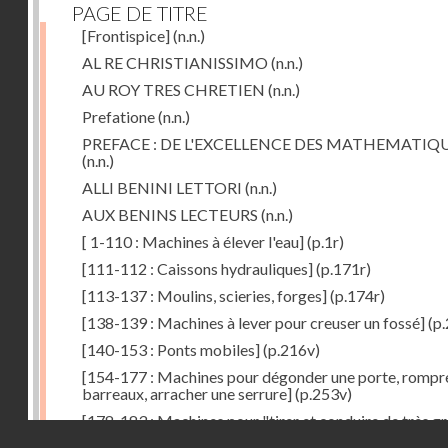
PAGE DE TITRE
[Frontispice]
(n.n.)
AL RE CHRISTIANISSIMO
(n.n.)
AU ROY TRES CHRETIEN
(n.n.)
Prefatione
(n.n.)
PREFACE : DE L'EXCELLENCE DES MATHEMATIQ
(n.n.)
ALLI BENINI LETTORI
(n.n.)
AUX BENINS LECTEURS
(n.n.)
[ 1-110 : Machines à élever l'eau]
(p.1r)
[111-112 : Caissons hydrauliques]
(p.171r)
[113-137 : Moulins, scieries, forges]
(p.174r)
[138-139 : Machines à lever pour creuser un fossé]
(p.
[140-153 : Ponts mobiles]
(p.216v)
[154-177 : Machines pour dégonder une porte, rompr
barreaux, arracher une serrure]
(p.253v)
[178-183 : Machines pour "tirer et conduire de très g
Droits réservés - CNAM
poids"]
(p.291r)