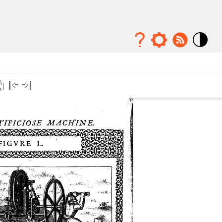
Mode
contraste
élévé