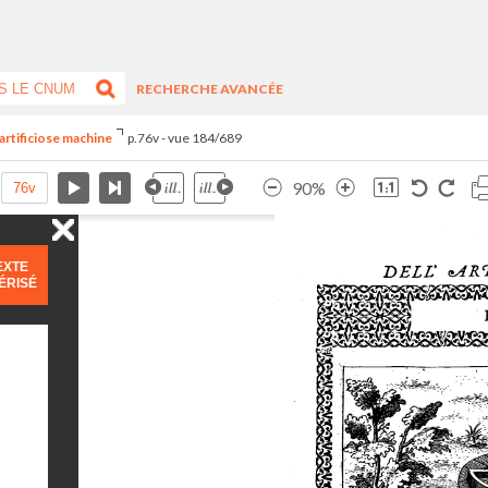
RECHERCHE AVANCÉE
artificiose machine
p.76v - vue 184/689
90%
EXTE
ÉRISÉ