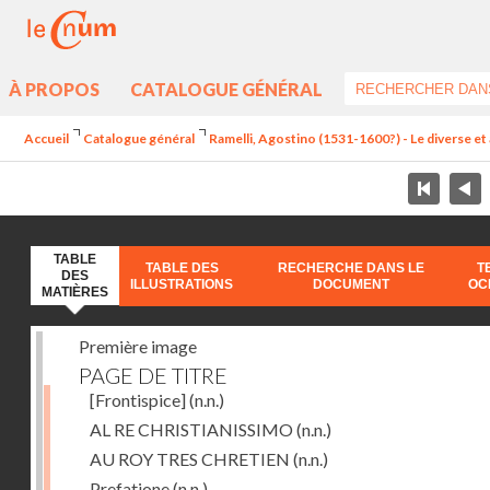
À PROPOS
CATALOGUE GÉNÉRAL
Accueil
Catalogue général
Ramelli, Agostino (1531-1600?) - Le diverse et 
TABLE
TABLE DES
RECHERCHE DANS LE
T
DES
ILLUSTRATIONS
DOCUMENT
OC
MATIÈRES
Première image
PAGE DE TITRE
[Frontispice]
(n.n.)
AL RE CHRISTIANISSIMO
(n.n.)
AU ROY TRES CHRETIEN
(n.n.)
Prefatione
(n.n.)