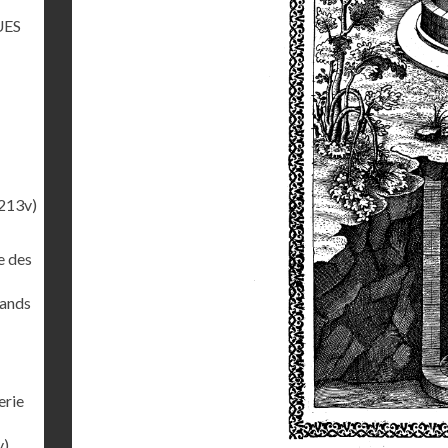
UES
213v)
e des
rands
erie
v)