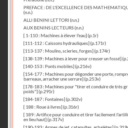
PREFACE : DE L'EXCELLENCE DES MATHEMATIQ
(n.n.)
ALLI BENINI LETTORI
(n.n.)
AUX BENINS LECTEURS
(n.n.)
[ 1-110 : Machines à élever l'eau]
(p.1r)
[111-112 : Caissons hydrauliques]
(p.171r)
[113-137 : Moulins, scieries, forges]
(p.174r)
[138-139 : Machines à lever pour creuser un fossé]
(p.
[140-153 : Ponts mobiles]
(p.216v)
[154-177 : Machines pour dégonder une porte, rompr
barreaux, arracher une serrure]
(p.253v)
[178-183 : Machines pour "tirer et conduire de très g
poids"]
(p.291r)
[184-187 : Fontaines]
(p.302v)
[ 188 : Roue à livres]
(p.316r)
[ 189 : Artifice pour conduire et tirer facilement l'artill
en lieu haut]
(p.317v)
[190-193 : Armes de jet, catapultes, arbalètes]
(p.319