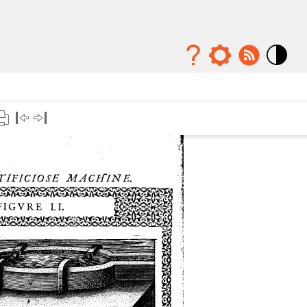
Mode
contraste
élévé