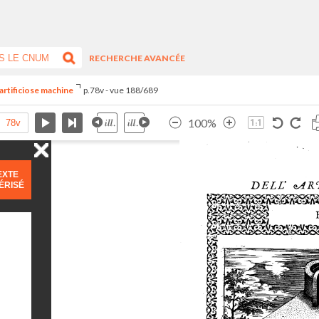
RECHERCHE AVANCÉE
artificiose machine
p.78v - vue 188/689
100%
EXTE
ÉRISÉ