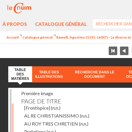
À PROPOS
CATALOGUE GÉNÉRAL
Accueil
Catalogue général
Ramelli, Agostino (1531-1600?) - Le diverse et 
TABLE
TABLE DES
RECHERCHE DANS LE
T
DES
ILLUSTRATIONS
DOCUMENT
OC
MATIÈRES
Première image
PAGE DE TITRE
[Frontispice]
(n.n.)
AL RE CHRISTIANISSIMO
(n.n.)
AU ROY TRES CHRETIEN
(n.n.)
Prefatione
(n.n.)