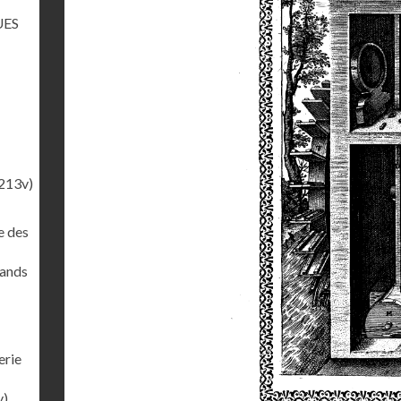
UES
213v)
e des
rands
erie
v)