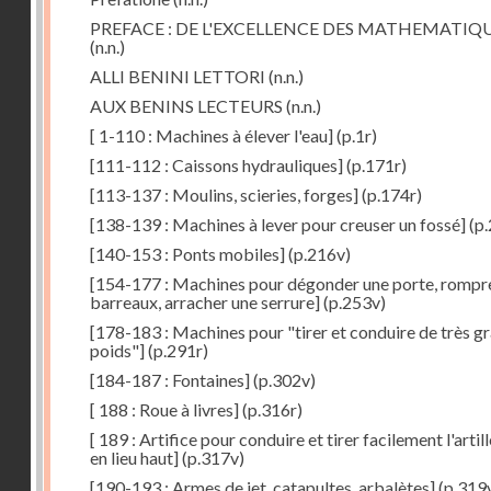
PREFACE : DE L'EXCELLENCE DES MATHEMATIQ
(n.n.)
ALLI BENINI LETTORI
(n.n.)
AUX BENINS LECTEURS
(n.n.)
[ 1-110 : Machines à élever l'eau]
(p.1r)
[111-112 : Caissons hydrauliques]
(p.171r)
[113-137 : Moulins, scieries, forges]
(p.174r)
[138-139 : Machines à lever pour creuser un fossé]
(p.
[140-153 : Ponts mobiles]
(p.216v)
[154-177 : Machines pour dégonder une porte, rompr
barreaux, arracher une serrure]
(p.253v)
[178-183 : Machines pour "tirer et conduire de très g
poids"]
(p.291r)
[184-187 : Fontaines]
(p.302v)
[ 188 : Roue à livres]
(p.316r)
[ 189 : Artifice pour conduire et tirer facilement l'artill
en lieu haut]
(p.317v)
[190-193 : Armes de jet, catapultes, arbalètes]
(p.319