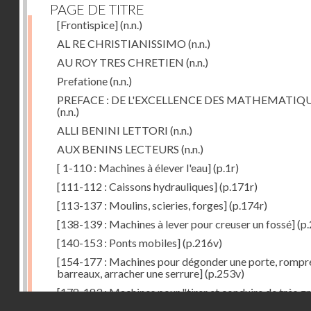
PAGE DE TITRE
[Frontispice]
(n.n.)
AL RE CHRISTIANISSIMO
(n.n.)
AU ROY TRES CHRETIEN
(n.n.)
Prefatione
(n.n.)
PREFACE : DE L'EXCELLENCE DES MATHEMATIQ
(n.n.)
ALLI BENINI LETTORI
(n.n.)
AUX BENINS LECTEURS
(n.n.)
[ 1-110 : Machines à élever l'eau]
(p.1r)
[111-112 : Caissons hydrauliques]
(p.171r)
[113-137 : Moulins, scieries, forges]
(p.174r)
[138-139 : Machines à lever pour creuser un fossé]
(p.
[140-153 : Ponts mobiles]
(p.216v)
[154-177 : Machines pour dégonder une porte, rompr
barreaux, arracher une serrure]
(p.253v)
[178-183 : Machines pour "tirer et conduire de très g
Droits réservés - CNAM
poids"]
(p.291r)