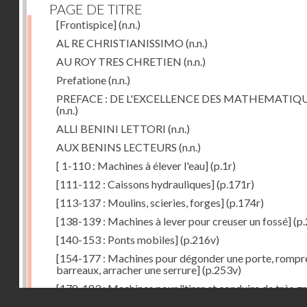
PAGE DE TITRE
[Frontispice]
(n.n.)
AL RE CHRISTIANISSIMO
(n.n.)
AU ROY TRES CHRETIEN
(n.n.)
Prefatione
(n.n.)
PREFACE : DE L'EXCELLENCE DES MATHEMATIQ
(n.n.)
ALLI BENINI LETTORI
(n.n.)
AUX BENINS LECTEURS
(n.n.)
[ 1-110 : Machines à élever l'eau]
(p.1r)
[111-112 : Caissons hydrauliques]
(p.171r)
[113-137 : Moulins, scieries, forges]
(p.174r)
[138-139 : Machines à lever pour creuser un fossé]
(p.
[140-153 : Ponts mobiles]
(p.216v)
[154-177 : Machines pour dégonder une porte, rompr
barreaux, arracher une serrure]
(p.253v)
[178-183 : Machines pour "tirer et conduire de très g
Droits réservés - CNAM
poids"]
(p.291r)