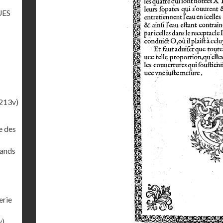
UES
213v)
e des
rands
erie
v)