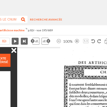
RECHERCHE AVANCÉE
artificiose machine
p.82r - vue 195/689
100%
EXTE
ÉRISÉ