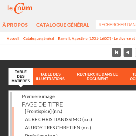
À PROPOS
CATALOGUE GÉNÉRAL
Accueil
Catalogue général
Ramelli, Agostino (1531-1600?) - Le diverse et 
TABLE
TABLE DES
RECHERCHE DANS LE
T
DES
ILLUSTRATIONS
DOCUMENT
OC
MATIÈRES
Première image
PAGE DE TITRE
[Frontispice]
(n.n.)
AL RE CHRISTIANISSIMO
(n.n.)
AU ROY TRES CHRETIEN
(n.n.)
Prefatione
(n.n.)