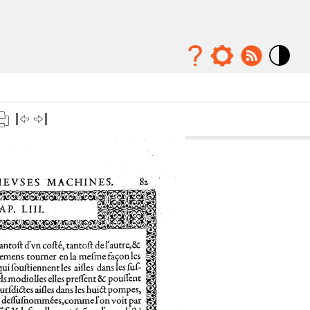
Mode
contraste
élévé