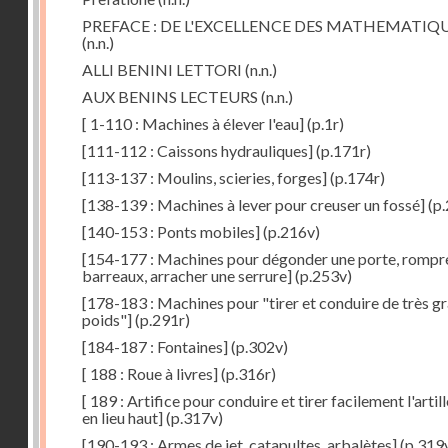
PREFACE : DE L'EXCELLENCE DES MATHEMATIQ
(n.n.)
ALLI BENINI LETTORI
(n.n.)
AUX BENINS LECTEURS
(n.n.)
[ 1-110 : Machines à élever l'eau]
(p.1r)
[111-112 : Caissons hydrauliques]
(p.171r)
[113-137 : Moulins, scieries, forges]
(p.174r)
[138-139 : Machines à lever pour creuser un fossé]
(p.
[140-153 : Ponts mobiles]
(p.216v)
[154-177 : Machines pour dégonder une porte, rompr
barreaux, arracher une serrure]
(p.253v)
[178-183 : Machines pour "tirer et conduire de très g
poids"]
(p.291r)
[184-187 : Fontaines]
(p.302v)
[ 188 : Roue à livres]
(p.316r)
[ 189 : Artifice pour conduire et tirer facilement l'artill
en lieu haut]
(p.317v)
[190-193 : Armes de jet, catapultes, arbalètes]
(p.319