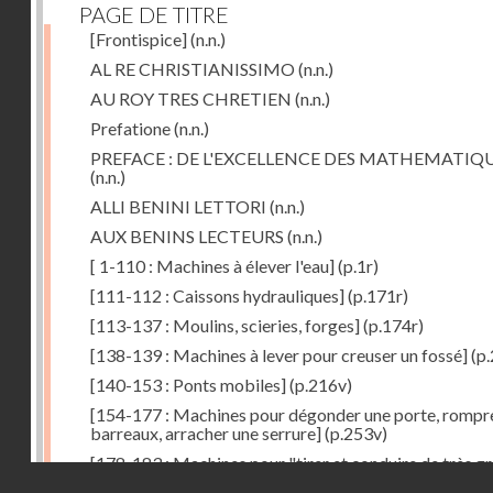
PAGE DE TITRE
[Frontispice]
(n.n.)
AL RE CHRISTIANISSIMO
(n.n.)
AU ROY TRES CHRETIEN
(n.n.)
Prefatione
(n.n.)
PREFACE : DE L'EXCELLENCE DES MATHEMATIQ
(n.n.)
ALLI BENINI LETTORI
(n.n.)
AUX BENINS LECTEURS
(n.n.)
[ 1-110 : Machines à élever l'eau]
(p.1r)
[111-112 : Caissons hydrauliques]
(p.171r)
[113-137 : Moulins, scieries, forges]
(p.174r)
[138-139 : Machines à lever pour creuser un fossé]
(p.
[140-153 : Ponts mobiles]
(p.216v)
[154-177 : Machines pour dégonder une porte, rompr
barreaux, arracher une serrure]
(p.253v)
[178-183 : Machines pour "tirer et conduire de très g
Droits réservés - CNAM
poids"]
(p.291r)