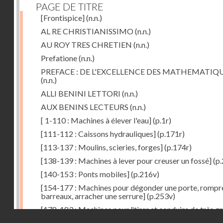
PAGE DE TITRE
[Frontispice]
(n.n.)
AL RE CHRISTIANISSIMO
(n.n.)
AU ROY TRES CHRETIEN
(n.n.)
Prefatione
(n.n.)
PREFACE : DE L'EXCELLENCE DES MATHEMATIQ
(n.n.)
ALLI BENINI LETTORI
(n.n.)
AUX BENINS LECTEURS
(n.n.)
[ 1-110 : Machines à élever l'eau]
(p.1r)
[111-112 : Caissons hydrauliques]
(p.171r)
[113-137 : Moulins, scieries, forges]
(p.174r)
[138-139 : Machines à lever pour creuser un fossé]
(p.
[140-153 : Ponts mobiles]
(p.216v)
[154-177 : Machines pour dégonder une porte, rompr
barreaux, arracher une serrure]
(p.253v)
[178-183 : Machines pour "tirer et conduire de très g
Droits réservés - CNAM
poids"]
(p.291r)