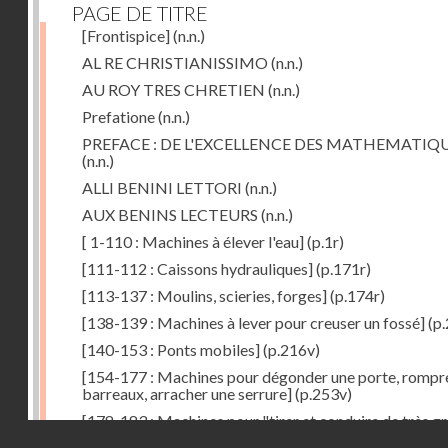
PAGE DE TITRE
[Frontispice]
(n.n.)
AL RE CHRISTIANISSIMO
(n.n.)
AU ROY TRES CHRETIEN
(n.n.)
Prefatione
(n.n.)
PREFACE : DE L'EXCELLENCE DES MATHEMATIQ
(n.n.)
ALLI BENINI LETTORI
(n.n.)
AUX BENINS LECTEURS
(n.n.)
[ 1-110 : Machines à élever l'eau]
(p.1r)
[111-112 : Caissons hydrauliques]
(p.171r)
[113-137 : Moulins, scieries, forges]
(p.174r)
[138-139 : Machines à lever pour creuser un fossé]
(p.
[140-153 : Ponts mobiles]
(p.216v)
[154-177 : Machines pour dégonder une porte, rompr
barreaux, arracher une serrure]
(p.253v)
[178-183 : Machines pour "tirer et conduire de très g
Droits réservés - CNAM
poids"]
(p.291r)