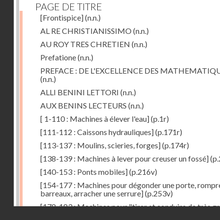
PAGE DE TITRE
[Frontispice]
(n.n.)
AL RE CHRISTIANISSIMO
(n.n.)
AU ROY TRES CHRETIEN
(n.n.)
Prefatione
(n.n.)
PREFACE : DE L'EXCELLENCE DES MATHEMATIQ
(n.n.)
ALLI BENINI LETTORI
(n.n.)
AUX BENINS LECTEURS
(n.n.)
[ 1-110 : Machines à élever l'eau]
(p.1r)
[111-112 : Caissons hydrauliques]
(p.171r)
[113-137 : Moulins, scieries, forges]
(p.174r)
[138-139 : Machines à lever pour creuser un fossé]
(p.
[140-153 : Ponts mobiles]
(p.216v)
[154-177 : Machines pour dégonder une porte, rompr
barreaux, arracher une serrure]
(p.253v)
[178-183 : Machines pour "tirer et conduire de très g
Droits réservés - CNAM
poids"]
(p.291r)