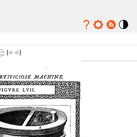
Mode
contraste
élévé