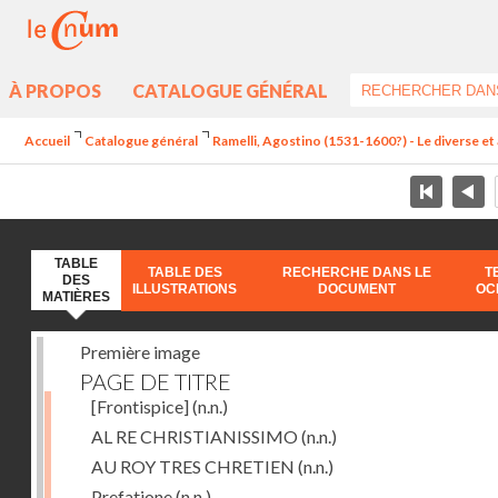
À PROPOS
CATALOGUE GÉNÉRAL
Accueil
Catalogue général
Ramelli, Agostino (1531-1600?) - Le diverse et 
TABLE
TABLE DES
RECHERCHE DANS LE
T
DES
ILLUSTRATIONS
DOCUMENT
OC
MATIÈRES
Première image
PAGE DE TITRE
[Frontispice]
(n.n.)
AL RE CHRISTIANISSIMO
(n.n.)
AU ROY TRES CHRETIEN
(n.n.)
Prefatione
(n.n.)