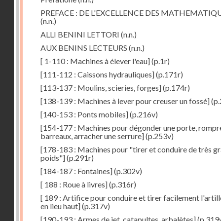
PREFACE : DE L'EXCELLENCE DES MATHEMATIQ
(n.n.)
ALLI BENINI LETTORI
(n.n.)
AUX BENINS LECTEURS
(n.n.)
[ 1-110 : Machines à élever l'eau]
(p.1r)
[111-112 : Caissons hydrauliques]
(p.171r)
[113-137 : Moulins, scieries, forges]
(p.174r)
[138-139 : Machines à lever pour creuser un fossé]
(p.
[140-153 : Ponts mobiles]
(p.216v)
[154-177 : Machines pour dégonder une porte, rompr
barreaux, arracher une serrure]
(p.253v)
[178-183 : Machines pour "tirer et conduire de très g
poids"]
(p.291r)
[184-187 : Fontaines]
(p.302v)
[ 188 : Roue à livres]
(p.316r)
[ 189 : Artifice pour conduire et tirer facilement l'artill
en lieu haut]
(p.317v)
[190-193 : Armes de jet, catapultes, arbalètes]
(p.319