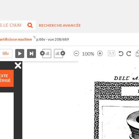
RECHERCHE AVANCÉE
artificiose machine
p.88v - vue 208/689
100%
EXTE
ÉRISÉ