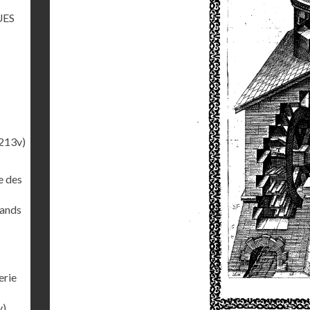
UES
213v)
e des
rands
erie
v)