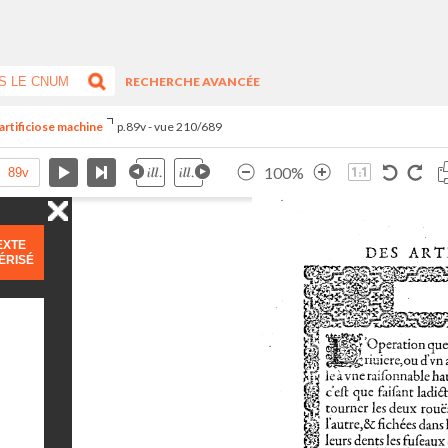
RECHERCHE AVANCÉE
artificiose machine
p.89v - vue 210/689
100%
EXTE
ÉRISÉ