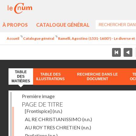
À PROPOS
CATALOGUE GÉNÉRAL
Accueil
Catalogue général
Ramelli, Agostino (1531-1600?) - Le diverse et 
TABLE
TABLE DES
RECHERCHE DANS LE
T
DES
ILLUSTRATIONS
DOCUMENT
OC
MATIÈRES
Première image
PAGE DE TITRE
[Frontispice]
(n.n.)
AL RE CHRISTIANISSIMO
(n.n.)
AU ROY TRES CHRETIEN
(n.n.)
Prefatione
(n.n.)