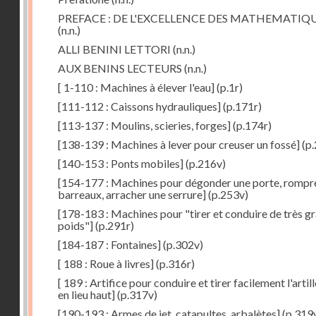
PREFACE : DE L'EXCELLENCE DES MATHEMATIQ
(n.n.)
ALLI BENINI LETTORI
(n.n.)
AUX BENINS LECTEURS
(n.n.)
[ 1-110 : Machines à élever l'eau]
(p.1r)
[111-112 : Caissons hydrauliques]
(p.171r)
[113-137 : Moulins, scieries, forges]
(p.174r)
[138-139 : Machines à lever pour creuser un fossé]
(p.
[140-153 : Ponts mobiles]
(p.216v)
[154-177 : Machines pour dégonder une porte, rompr
barreaux, arracher une serrure]
(p.253v)
[178-183 : Machines pour "tirer et conduire de très g
poids"]
(p.291r)
[184-187 : Fontaines]
(p.302v)
[ 188 : Roue à livres]
(p.316r)
[ 189 : Artifice pour conduire et tirer facilement l'artill
en lieu haut]
(p.317v)
[190-193 : Armes de jet, catapultes, arbalètes]
(p.319