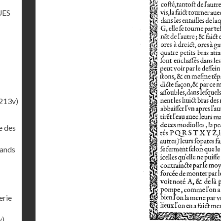
UES
213v)
e des
rands
erie
v)