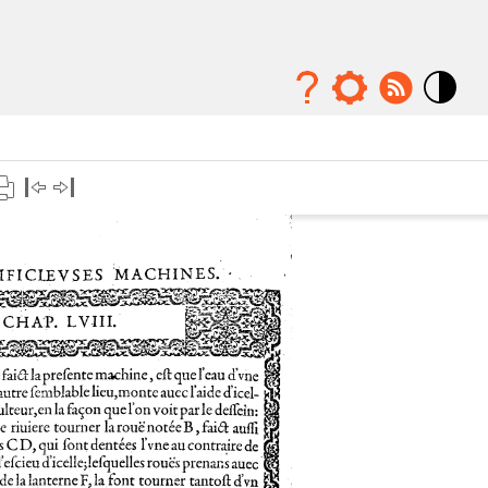
Mode
contraste
élévé