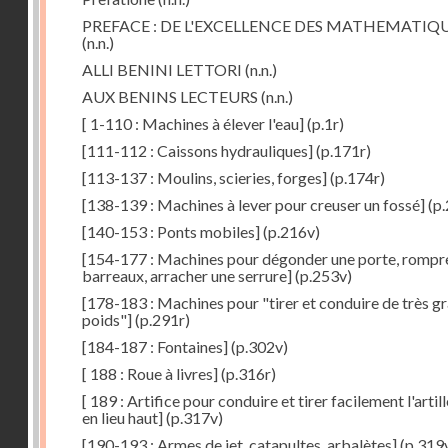
PREFACE : DE L'EXCELLENCE DES MATHEMATIQ
(n.n.)
ALLI BENINI LETTORI
(n.n.)
AUX BENINS LECTEURS
(n.n.)
[ 1-110 : Machines à élever l'eau]
(p.1r)
[111-112 : Caissons hydrauliques]
(p.171r)
[113-137 : Moulins, scieries, forges]
(p.174r)
[138-139 : Machines à lever pour creuser un fossé]
(p.
[140-153 : Ponts mobiles]
(p.216v)
[154-177 : Machines pour dégonder une porte, rompr
barreaux, arracher une serrure]
(p.253v)
[178-183 : Machines pour "tirer et conduire de très g
poids"]
(p.291r)
[184-187 : Fontaines]
(p.302v)
[ 188 : Roue à livres]
(p.316r)
[ 189 : Artifice pour conduire et tirer facilement l'artill
en lieu haut]
(p.317v)
[190-193 : Armes de jet, catapultes, arbalètes]
(p.319