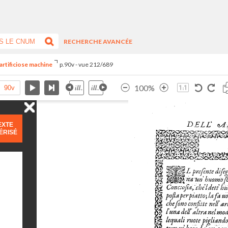
RECHERCHE AVANCÉE
artificiose machine
p.90v - vue 212/689
100%
EXTE
ÉRISÉ