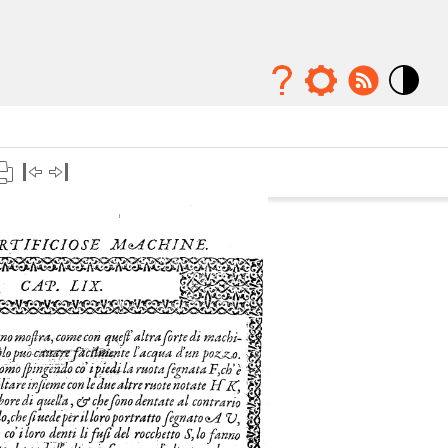
Mode
contraste
élévé