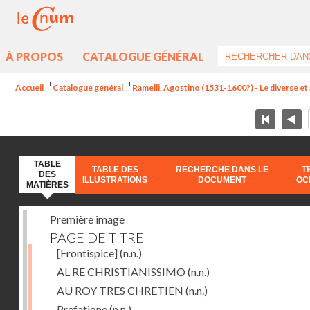
À PROPOS
CATALOGUE GÉNÉRAL
Accueil
Catalogue général
Ramelli, Agostino (1531-1600?) - Le diverse et 
TABLE
TABLE DES
RECHERCHE DANS LE
T
DES
ILLUSTRATIONS
DOCUMENT
OC
MATIÈRES
Première image
PAGE DE TITRE
[Frontispice]
(n.n.)
AL RE CHRISTIANISSIMO
(n.n.)
AU ROY TRES CHRETIEN
(n.n.)
Prefatione
(n.n.)