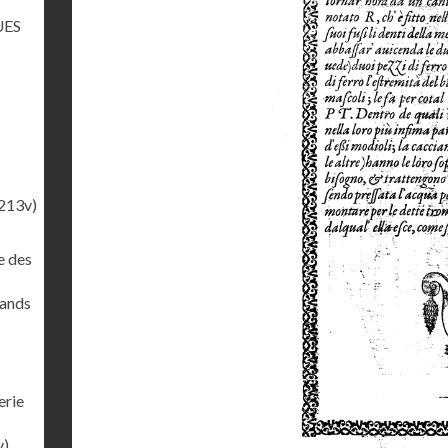
UES
213v)
e des
rands
erie
v)