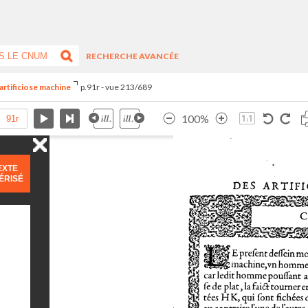
RECHERCHE AVANCÉE
artificiose machine
p.91r - vue 213/689
100%
EXTE
ÉRISÉ