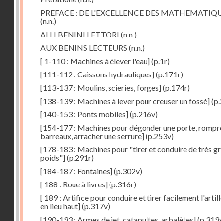
PREFACE : DE L'EXCELLENCE DES MATHEMATIQ
(n.n.)
ALLI BENINI LETTORI
(n.n.)
AUX BENINS LECTEURS
(n.n.)
[ 1-110 : Machines à élever l'eau]
(p.1r)
[111-112 : Caissons hydrauliques]
(p.171r)
[113-137 : Moulins, scieries, forges]
(p.174r)
[138-139 : Machines à lever pour creuser un fossé]
(p.
[140-153 : Ponts mobiles]
(p.216v)
[154-177 : Machines pour dégonder une porte, rompr
barreaux, arracher une serrure]
(p.253v)
[178-183 : Machines pour "tirer et conduire de très g
poids"]
(p.291r)
[184-187 : Fontaines]
(p.302v)
[ 188 : Roue à livres]
(p.316r)
[ 189 : Artifice pour conduire et tirer facilement l'artill
en lieu haut]
(p.317v)
[190-193 : Armes de jet, catapultes, arbalètes]
(p.319