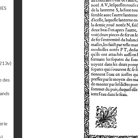
UES
213v)
e des
rands
erie
v)