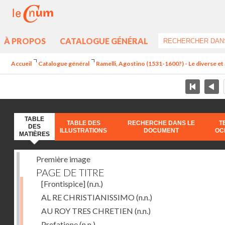
À PROPOS
CATALOGUE GÉNÉRAL
Accueil
Catalogue général
Ramelli, Agostino (1531-1600?) - Le diverse et 
TABLE
TABLE DES
RECHERCHE DANS LE
T
DES
ILLUSTRATIONS
DOCUMENT
OC
MATIÈRES
Première image
PAGE DE TITRE
[Frontispice]
(n.n.)
AL RE CHRISTIANISSIMO
(n.n.)
AU ROY TRES CHRETIEN
(n.n.)
Prefatione
(n.n.)