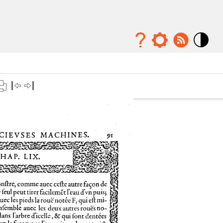
Mode
contraste
élévé