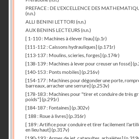
PREFACE : DE L'EXCELLENCE DES MATHEMATIQ
(n.n.)
ALLI BENINI LETTORI
(n.n.)
AUX BENINS LECTEURS
(n.n.)
[ 1-110 : Machines à élever l'eau]
(p.1r)
[111-112 : Caissons hydrauliques]
(p.171r)
[113-137 : Moulins, scieries, forges]
(p.174r)
[138-139 : Machines à lever pour creuser un fossé]
(p.
[140-153 : Ponts mobiles]
(p.216v)
[154-177 : Machines pour dégonder une porte, rompr
barreaux, arracher une serrure]
(p.253v)
[178-183 : Machines pour "tirer et conduire de très g
poids"]
(p.291r)
[184-187 : Fontaines]
(p.302v)
[ 188 : Roue à livres]
(p.316r)
[ 189 : Artifice pour conduire et tirer facilement l'artill
en lieu haut]
(p.317v)
[190-193 : Armes de jet, catapultes, arbalètes]
(p.319