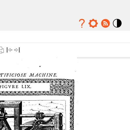
Mode
contraste
élévé