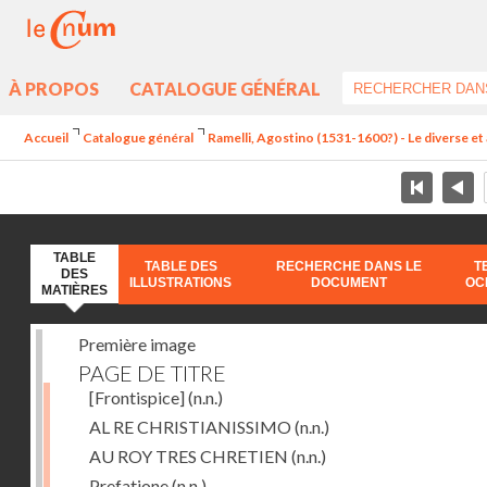
À PROPOS
CATALOGUE GÉNÉRAL
Accueil
Catalogue général
Ramelli, Agostino (1531-1600?) - Le diverse et 
TABLE
TABLE DES
RECHERCHE DANS LE
T
DES
ILLUSTRATIONS
DOCUMENT
OC
MATIÈRES
Première image
PAGE DE TITRE
[Frontispice]
(n.n.)
AL RE CHRISTIANISSIMO
(n.n.)
AU ROY TRES CHRETIEN
(n.n.)
Prefatione
(n.n.)