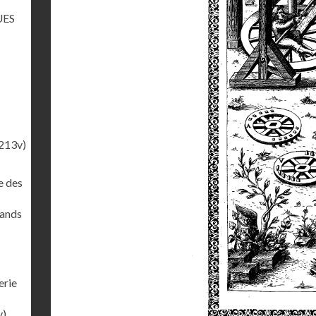
UES
213v)
e des
rands
erie
v)