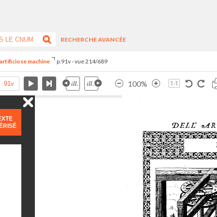
RECHERCHE AVANCÉE
artificiose machine
p.91v - vue 214/689
100%
EXTE
ÉRISÉ