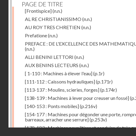
PAGE DE TITRE
[Frontispice]
(n.n.)
AL RE CHRISTIANISSIMO
(n.n.)
AU ROY TRES CHRETIEN
(n.n.)
Prefatione
(n.n.)
PREFACE : DE L'EXCELLENCE DES MATHEMATIQ
(n.n.)
ALLI BENINI LETTORI
(n.n.)
AUX BENINS LECTEURS
(n.n.)
[ 1-110 : Machines à élever l'eau]
(p.1r)
[111-112 : Caissons hydrauliques]
(p.171r)
[113-137 : Moulins, scieries, forges]
(p.174r)
[138-139 : Machines à lever pour creuser un fossé]
(p.
[140-153 : Ponts mobiles]
(p.216v)
[154-177 : Machines pour dégonder une porte, rompr
barreaux, arracher une serrure]
(p.253v)
[178-183 : Machines pour "tirer et conduire de très g
Droits réservés - CNAM
poids"]
(p.291r)