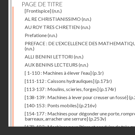
PAGE DE TITRE
[Frontispice]
(n.n.)
AL RE CHRISTIANISSIMO
(n.n.)
AU ROY TRES CHRETIEN
(n.n.)
Prefatione
(n.n.)
PREFACE : DE L'EXCELLENCE DES MATHEMATIQ
(n.n.)
ALLI BENINI LETTORI
(n.n.)
AUX BENINS LECTEURS
(n.n.)
[ 1-110 : Machines à élever l'eau]
(p.1r)
[111-112 : Caissons hydrauliques]
(p.171r)
[113-137 : Moulins, scieries, forges]
(p.174r)
[138-139 : Machines à lever pour creuser un fossé]
(p.
[140-153 : Ponts mobiles]
(p.216v)
[154-177 : Machines pour dégonder une porte, rompr
barreaux, arracher une serrure]
(p.253v)
[178-183 : Machines pour "tirer et conduire de très g
Droits réservés - CNAM
poids"]
(p.291r)