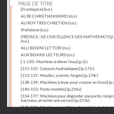
PAGE DE TITRE
[Frontispice]
(n.n.)
AL RE CHRISTIANISSIMO
(n.n.)
AU ROY TRES CHRETIEN
(n.n.)
Prefatione
(n.n.)
PREFACE : DE L'EXCELLENCE DES MATHEMATIQ
(n.n.)
ALLI BENINI LETTORI
(n.n.)
AUX BENINS LECTEURS
(n.n.)
[ 1-110 : Machines à élever l'eau]
(p.1r)
[111-112 : Caissons hydrauliques]
(p.171r)
[113-137 : Moulins, scieries, forges]
(p.174r)
[138-139 : Machines à lever pour creuser un fossé]
(p.
[140-153 : Ponts mobiles]
(p.216v)
[154-177 : Machines pour dégonder une porte, rompr
barreaux, arracher une serrure]
(p.253v)
[178-183 : Machines pour "tirer et conduire de très g
Droits réservés - CNAM
poids"]
(p.291r)