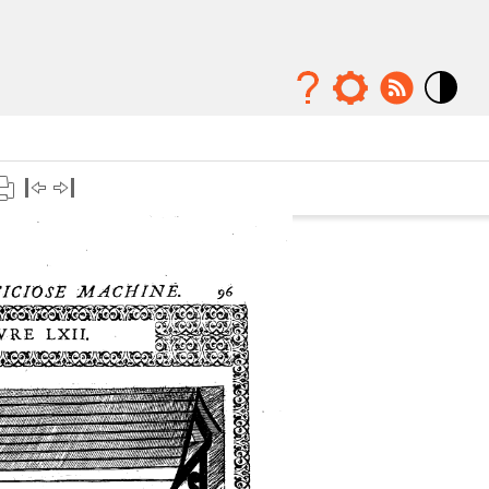
Mode
contraste
élévé