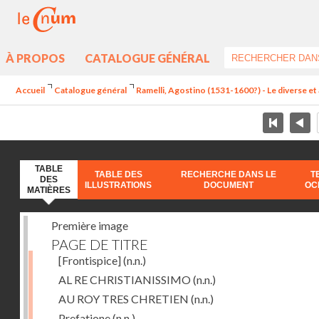
À PROPOS
CATALOGUE GÉNÉRAL
Accueil
Catalogue général
Ramelli, Agostino (1531-1600?) - Le diverse et 
TABLE
TABLE DES
RECHERCHE DANS LE
T
DES
ILLUSTRATIONS
DOCUMENT
OC
MATIÈRES
Première image
PAGE DE TITRE
[Frontispice]
(n.n.)
AL RE CHRISTIANISSIMO
(n.n.)
AU ROY TRES CHRETIEN
(n.n.)
Prefatione
(n.n.)