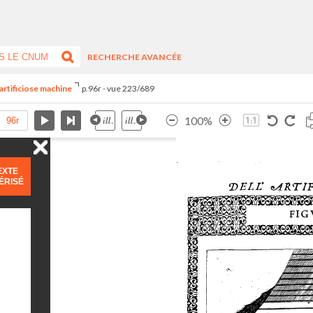
RECHERCHE AVANCÉE
artificiose machine
p.96r - vue 223/689
100%
EXTE
ÉRISÉ