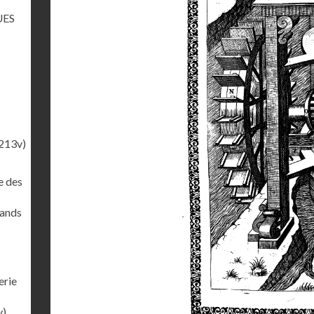
UES
213v)
e des
rands
erie
v)