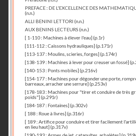
PREFACE : DE L'EXCELLENCE DES MATHEMATIQ
(n.n.)
ALLI BENINI LETTORI
(n.n.)
AUX BENINS LECTEURS
(n.n.)
[ 1-110 : Machines à élever l'eau]
(p.1r)
[111-112 : Caissons hydrauliques]
(p.171r)
[113-137 : Moulins, scieries, forges]
(p.174r)
[138-139 : Machines à lever pour creuser un fossé]
(p.
[140-153 : Ponts mobiles]
(p.216v)
[154-177 : Machines pour dégonder une porte, rompr
barreaux, arracher une serrure]
(p.253v)
[178-183 : Machines pour "tirer et conduire de très g
poids"]
(p.291r)
[184-187 : Fontaines]
(p.302v)
[ 188 : Roue à livres]
(p.316r)
[ 189 : Artifice pour conduire et tirer facilement l'artill
en lieu haut]
(p.317v)
[190-193 : Armes de jet, catapultes, arbalètes]
(p.319