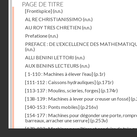
PAGE DE TITRE
[Frontispice]
(n.n.)
AL RE CHRISTIANISSIMO
(n.n.)
AU ROY TRES CHRETIEN
(n.n.)
Prefatione
(n.n.)
PREFACE : DE L'EXCELLENCE DES MATHEMATIQ
(n.n.)
ALLI BENINI LETTORI
(n.n.)
AUX BENINS LECTEURS
(n.n.)
[ 1-110 : Machines à élever l'eau]
(p.1r)
[111-112 : Caissons hydrauliques]
(p.171r)
[113-137 : Moulins, scieries, forges]
(p.174r)
[138-139 : Machines à lever pour creuser un fossé]
(p.
[140-153 : Ponts mobiles]
(p.216v)
[154-177 : Machines pour dégonder une porte, rompr
barreaux, arracher une serrure]
(p.253v)
[178-183 : Machines pour "tirer et conduire de très g
Droits réservés - CNAM
poids"]
(p.291r)