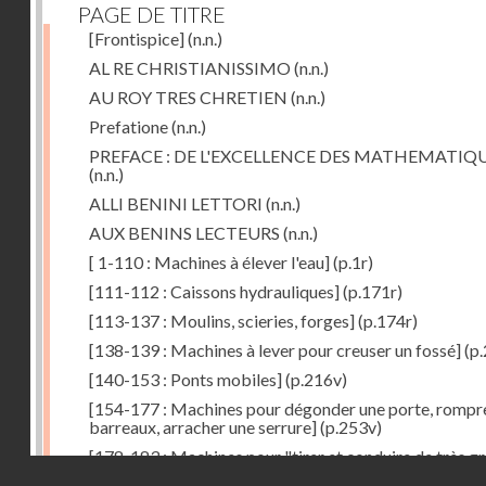
PAGE DE TITRE
[Frontispice]
(n.n.)
AL RE CHRISTIANISSIMO
(n.n.)
AU ROY TRES CHRETIEN
(n.n.)
Prefatione
(n.n.)
PREFACE : DE L'EXCELLENCE DES MATHEMATIQ
(n.n.)
ALLI BENINI LETTORI
(n.n.)
AUX BENINS LECTEURS
(n.n.)
[ 1-110 : Machines à élever l'eau]
(p.1r)
[111-112 : Caissons hydrauliques]
(p.171r)
[113-137 : Moulins, scieries, forges]
(p.174r)
[138-139 : Machines à lever pour creuser un fossé]
(p.
[140-153 : Ponts mobiles]
(p.216v)
[154-177 : Machines pour dégonder une porte, rompr
barreaux, arracher une serrure]
(p.253v)
[178-183 : Machines pour "tirer et conduire de très g
Droits réservés - CNAM
poids"]
(p.291r)