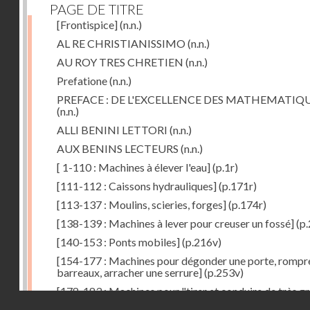
PAGE DE TITRE
[Frontispice]
(n.n.)
AL RE CHRISTIANISSIMO
(n.n.)
AU ROY TRES CHRETIEN
(n.n.)
Prefatione
(n.n.)
PREFACE : DE L'EXCELLENCE DES MATHEMATIQ
(n.n.)
ALLI BENINI LETTORI
(n.n.)
AUX BENINS LECTEURS
(n.n.)
[ 1-110 : Machines à élever l'eau]
(p.1r)
[111-112 : Caissons hydrauliques]
(p.171r)
[113-137 : Moulins, scieries, forges]
(p.174r)
[138-139 : Machines à lever pour creuser un fossé]
(p.
[140-153 : Ponts mobiles]
(p.216v)
[154-177 : Machines pour dégonder une porte, rompr
barreaux, arracher une serrure]
(p.253v)
[178-183 : Machines pour "tirer et conduire de très g
Droits réservés - CNAM
poids"]
(p.291r)